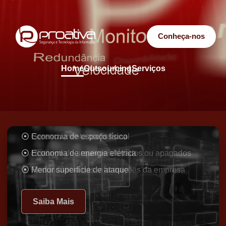
Conheça-nos
Home
Outsourcing
Serviços
Virtualização
Economia de espaço físico
Economia de energia elétrica
Menor superfície de ataque
Saiba Mais